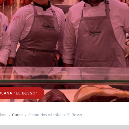
PLANA "EL BESSÓ"
line
Carne
Embutidos Vilaplana "El Bessó"