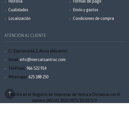
Historia
Formas de pago
Cualidades
Envío y gastos
Localización
Condiciones de compra
ATENCIÓN AL CLIENTE
C/ Espronceda 2, Alcoy (Alicante)
Email:
info@mercatsantroc.com
Teléfono:
966 522 914
Whatsapp:
625 188 250
Inscrito en el Registro de Empresas de Venta a Distancia con el
número (NEVA) 2010/0973/10/03/1/V
Aviso legal
Privacidad
Cookies
Mapa del sitio
© 2026 Mercat Sant Roc