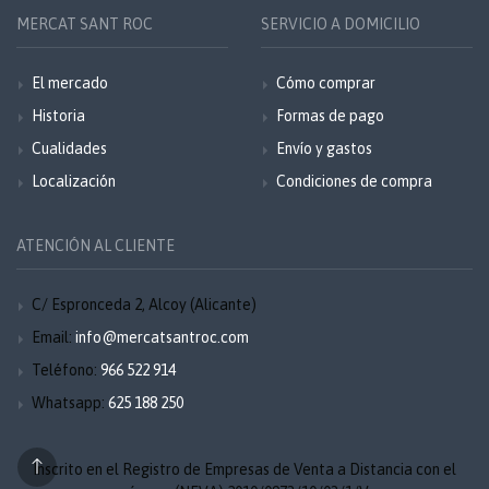
MERCAT SANT ROC
SERVICIO A DOMICILIO
El mercado
Cómo comprar
Historia
Formas de pago
Cualidades
Envío y gastos
Localización
Condiciones de compra
ATENCIÓN AL CLIENTE
C/ Espronceda 2, Alcoy (Alicante)
Email:
info@mercatsantroc.com
Teléfono:
966 522 914
Whatsapp:
625 188 250
Inscrito en el Registro de Empresas de Venta a Distancia con el