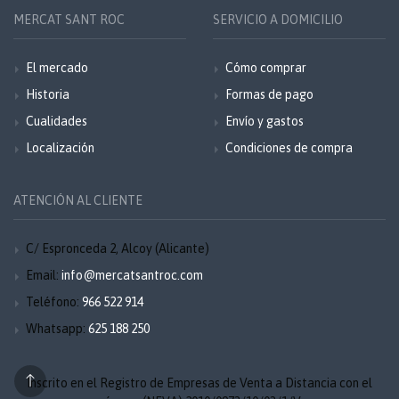
MERCAT SANT ROC
SERVICIO A DOMICILIO
El mercado
Cómo comprar
Historia
Formas de pago
Cualidades
Envío y gastos
Localización
Condiciones de compra
ATENCIÓN AL CLIENTE
C/ Espronceda 2, Alcoy (Alicante)
Email:
info@mercatsantroc.com
Teléfono:
966 522 914
Whatsapp:
625 188 250
Inscrito en el Registro de Empresas de Venta a Distancia con el