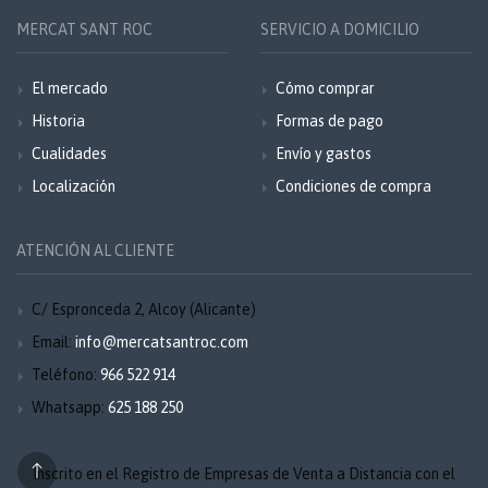
MERCAT SANT ROC
SERVICIO A DOMICILIO
El mercado
Cómo comprar
Historia
Formas de pago
Cualidades
Envío y gastos
Localización
Condiciones de compra
ATENCIÓN AL CLIENTE
C/ Espronceda 2, Alcoy (Alicante)
Email:
info@mercatsantroc.com
Teléfono:
966 522 914
Whatsapp:
625 188 250
Inscrito en el Registro de Empresas de Venta a Distancia con el