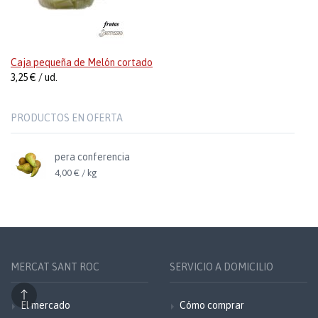
Caja pequeña de Melón cortado
3,25 € / ud.
PRODUCTOS EN OFERTA
pera conferencia
4,00 € / kg
MERCAT SANT ROC
SERVICIO A DOMICILIO
El mercado
Cómo comprar