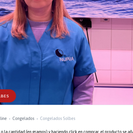
LBES
line
Congelados
Congelados Solbes
 la cantidad (en gramos) y haciendo click en comprar, el producto se añ