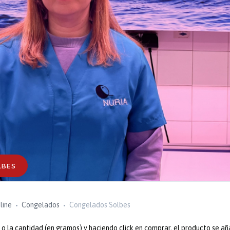
LBES
line
Congelados
Congelados Solbes
 la cantidad (en gramos) y haciendo click en comprar, el producto se añ