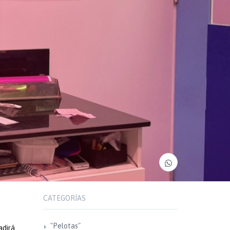
CATEGORÍAS
"Pelotas"
adirá