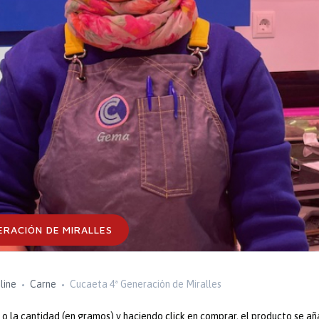
ERACIÓN DE MIRALLES
line
Carne
Cucaeta 4ª Generación de Miralles
 la cantidad (en gramos) y haciendo click en comprar, el producto se añ