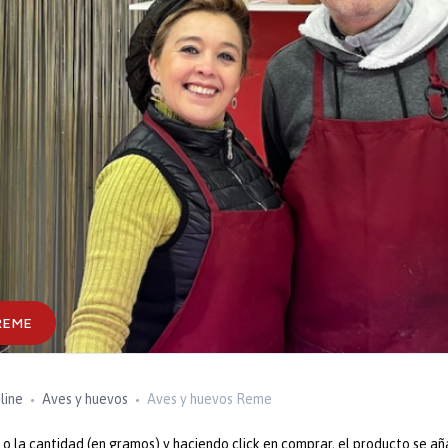
REME
line
Aves y huevos
Aves y huevos Reme
 la cantidad (en gramos) y haciendo click en comprar, el producto se añ