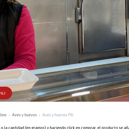
ILI
line
Aves y huevos
Aves y huevos Pili
 la cantidad (en gramos) y haciendo click en comprar, el producto se añ