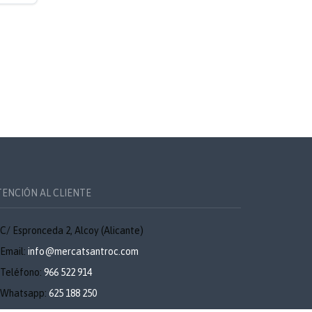
TENCIÓN AL CLIENTE
C/ Espronceda 2, Alcoy (Alicante)
Email:
info@mercatsantroc.com
Teléfono:
966 522 914
Whatsapp:
625 188 250