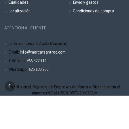
Cualidades
Envío y gastos
Localización
Condiciones de compra
ATENCIÓN AL CLIENTE
C/ Espronceda 2, Alcoy (Alicante)
Email:
info@mercatsantroc.com
Teléfono:
966 522 914
Whatsapp:
625 188 250
Inscrito en el Registro de Empresas de Venta a Distancia con el
número (NEVA) 2010/0973/10/03/1/V
Aviso legal
Privacidad
Cookies
Mapa del sitio
© 2026 Mercat Sant Roc